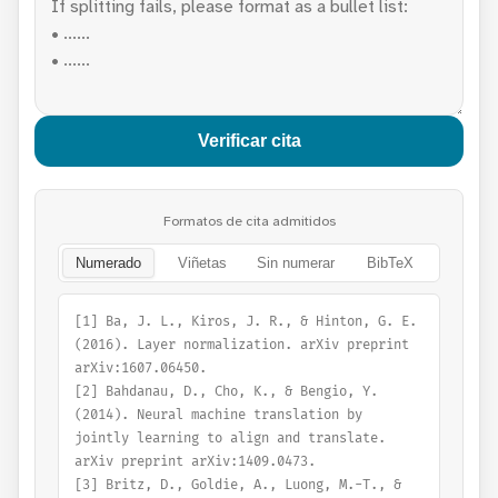
Verificar cita
Formatos de cita admitidos
Numerado
Viñetas
Sin numerar
BibTeX
[1] Ba, J. L., Kiros, J. R., & Hinton, G. E. 
(2016). Layer normalization. arXiv preprint 
arXiv:1607.06450.

[2] Bahdanau, D., Cho, K., & Bengio, Y. 
(2014). Neural machine translation by 
jointly learning to align and translate. 
arXiv preprint arXiv:1409.0473.

[3] Britz, D., Goldie, A., Luong, M.-T., & 