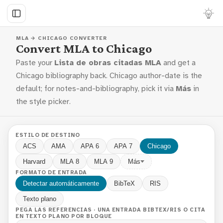
MLA → CHICAGO CONVERTER
Convert MLA to Chicago
Paste your
Lista de obras citadas MLA
and get a
Chicago bibliography back. Chicago author-date is the
default; for notes-and-bibliography, pick it via
Más
in
the style picker.
ESTILO DE DESTINO
ACS
AMA
APA 6
APA 7
Chicago
Harvard
MLA 8
MLA 9
Más
FORMATO DE ENTRADA
Detectar automáticamente
BibTeX
RIS
Texto plano
PEGA LAS REFERENCIAS · UNA ENTRADA BIBTEX/RIS O CITA
EN TEXTO PLANO POR BLOQUE