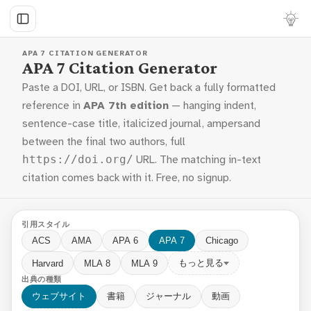
APA 7 CITATION GENERATOR
APA 7 Citation Generator
Paste a DOI, URL, or ISBN. Get back a fully formatted
reference in
APA 7th edition
— hanging indent,
sentence-case title, italicized journal, ampersand
between the final two authors, full
URL. The matching in-text
https://doi.org/
citation comes back with it. Free, no signup.
引用スタイル
ACS
AMA
APA 6
APA 7
Chicago
もっと見る
Harvard
MLA 8
MLA 9
出典の種類
ウェブサイト
書籍
ジャーナル
動画