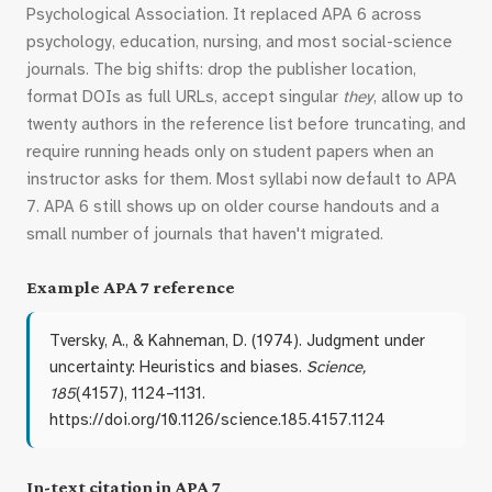
Psychological Association. It replaced APA 6 across
psychology, education, nursing, and most social-science
journals. The big shifts: drop the publisher location,
format DOIs as full URLs, accept singular
they
, allow up to
twenty authors in the reference list before truncating, and
require running heads only on student papers when an
instructor asks for them. Most syllabi now default to APA
7. APA 6 still shows up on older course handouts and a
small number of journals that haven't migrated.
Example APA 7 reference
Tversky, A., & Kahneman, D. (1974). Judgment under
uncertainty: Heuristics and biases.
Science,
185
(4157), 1124–1131.
https://doi.org/10.1126/science.185.4157.1124
In-text citation in APA 7