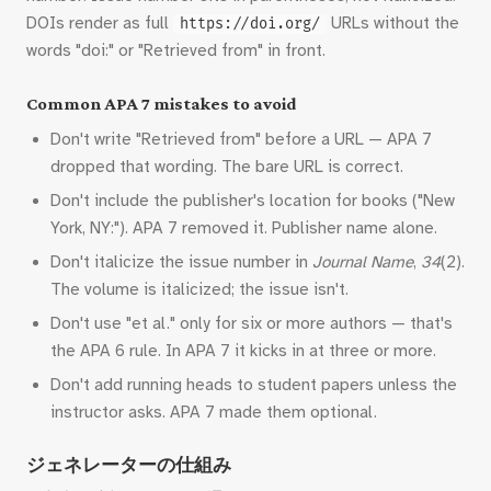
DOIs render as full
URLs without the
https://doi.org/
words "doi:" or "Retrieved from" in front.
Common APA 7 mistakes to avoid
Don't write "Retrieved from" before a URL — APA 7
dropped that wording. The bare URL is correct.
Don't include the publisher's location for books ("New
York, NY:"). APA 7 removed it. Publisher name alone.
Don't italicize the issue number in
Journal Name
,
34
(2).
The volume is italicized; the issue isn't.
Don't use "et al." only for six or more authors — that's
the APA 6 rule. In APA 7 it kicks in at three or more.
Don't add running heads to student papers unless the
instructor asks. APA 7 made them optional.
ジェネレーターの仕組み