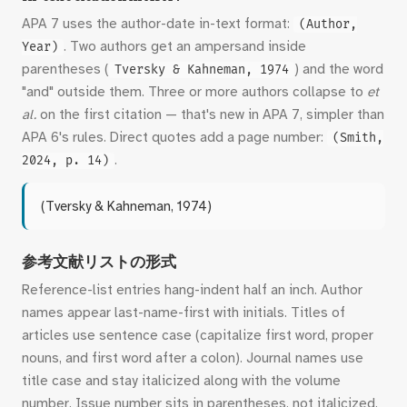
APA 7 uses the author-date in-text format:
(Author,
. Two authors get an ampersand inside
Year)
parentheses (
) and the word
Tversky & Kahneman, 1974
"and" outside them. Three or more authors collapse to
et
al.
on the first citation — that's new in APA 7, simpler than
APA 6's rules. Direct quotes add a page number:
(Smith,
.
2024, p. 14)
(Tversky & Kahneman, 1974)
参考文献リストの形式
Reference-list entries hang-indent half an inch. Author
names appear last-name-first with initials. Titles of
articles use sentence case (capitalize first word, proper
nouns, and first word after a colon). Journal names use
title case and stay italicized along with the volume
number. Issue number sits in parentheses, not italicized.