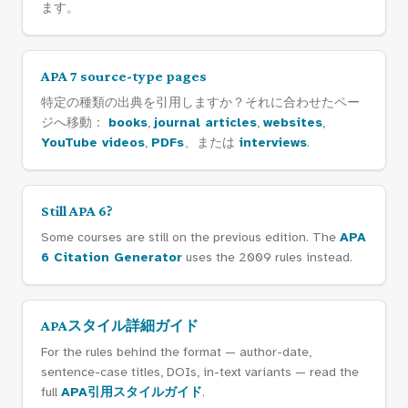
ます。
APA 7 source-type pages
特定の種類の出典を引用しますか？それに合わせたペー
ジへ移動：
books
,
journal articles
,
websites
,
YouTube videos
,
PDFs
、または
interviews
.
Still APA 6?
Some courses are still on the previous edition. The
APA
6 Citation Generator
uses the 2009 rules instead.
APAスタイル詳細ガイド
For the rules behind the format — author-date,
sentence-case titles, DOIs, in-text variants — read the
full
APA引用スタイルガイド
.