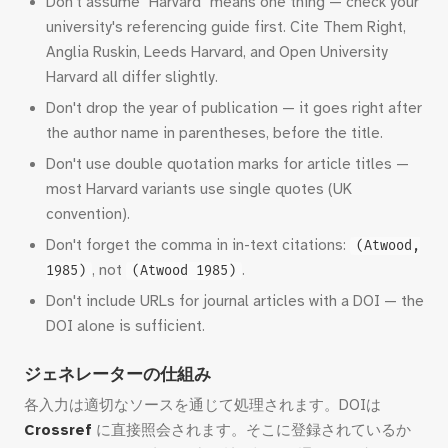
Don't assume "Harvard" means one thing — check your
university's referencing guide first. Cite Them Right,
Anglia Ruskin, Leeds Harvard, and Open University
Harvard all differ slightly.
Don't drop the year of publication — it goes right after
the author name in parentheses, before the title.
Don't use double quotation marks for article titles —
most Harvard variants use single quotes (UK
convention).
Don't forget the comma in in-text citations:
(Atwood,
, not
.
1985)
(Atwood 1985)
Don't include URLs for journal articles with a DOI — the
DOI alone is sufficient.
ジェネレーターの仕組み
各入力は適切なソースを通じて処理されます。DOIは
Crossref
に直接照会されます。そこに登録されているか