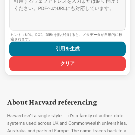
ヒント：URL、DOI、ISBNを貼り付けると、メタデータが自動的に検
索されます。
引用を生成
クリア
About Harvard referencing
Harvard isn't a single style — it's a family of author-date
systems used across UK and Commonwealth universities,
Australia, and parts of Europe. The name traces back to a