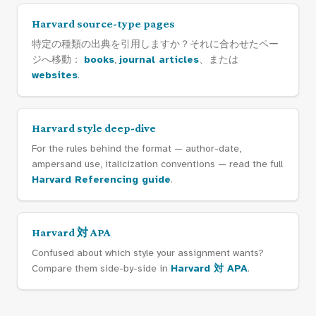
Harvard source-type pages
特定の種類の出典を引用しますか？それに合わせたペー
ジへ移動：
books
,
journal articles
、または
websites
.
Harvard style deep-dive
For the rules behind the format — author-date,
ampersand use, italicization conventions — read the full
Harvard Referencing guide
.
Harvard 対 APA
Confused about which style your assignment wants?
Compare them side-by-side in
Harvard 対 APA
.