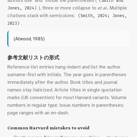
authors use "and" inside the parentheses (
(Smith and
), three or more collapse to
et al.
. Multiple
Jones, 2024)
citations stack with semicolons:
(Smith, 2024; Jones,
.
2023)
(Atwood, 1985)
参考文献リストの形式
Reference-list entries hang-indent and list the author
surname-first with initials. The year goes in parentheses
immediately after the author. Book titles and journal
names stay italicized. Article titles in single quotation
marks (UK convention) for most Harvard variants. Volume
numbers in regular type; issue numbers in parentheses;
page ranges with an en-dash.
Common Harvard mistakes to avoid