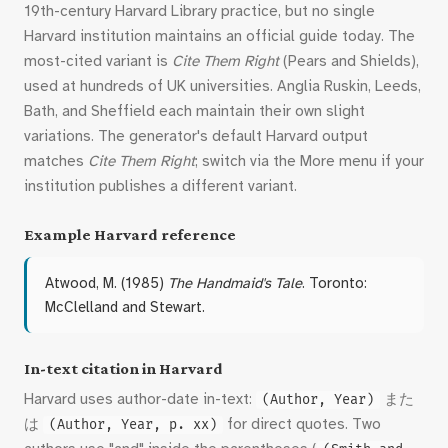
19th-century Harvard Library practice, but no single
Harvard institution maintains an official guide today. The
most-cited variant is
Cite Them Right
(Pears and Shields),
used at hundreds of UK universities. Anglia Ruskin, Leeds,
Bath, and Sheffield each maintain their own slight
variations. The generator's default Harvard output
matches
Cite Them Right
; switch via the More menu if your
institution publishes a different variant.
Example Harvard reference
Atwood, M. (1985)
The Handmaid's Tale
. Toronto:
McClelland and Stewart.
In-text citation in Harvard
Harvard uses author-date in-text:
また
(Author, Year)
は
for direct quotes. Two
(Author, Year, p. xx)