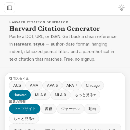
HARVARD CITATION GENERATOR
Harvard Citation Generator
Paste a DOI, URL, or ISBN. Get back a clean reference
in
Harvard style
— author-date format, hanging
indent, italicized journal titles, and a parenthetical in-
text citation that matches. Free, no signup.
引用スタイル
ACS
AMA
APA 6
APA 7
Chicago
もっと見る
Harvard
MLA 8
MLA 9
出典の種類
ウェブサイト
書籍
ジャーナル
動画
もっと見る