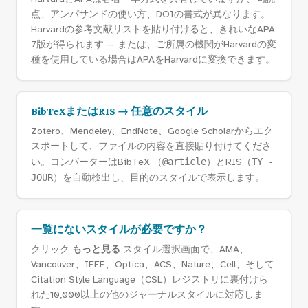
点、アンパサンドの使い方、DOIの書式が異なります。
Harvardの参考文献リストを貼り付けると、きれいなAPA
7版が得られます — または、ご所属の機関がHarvardの変
種を使用している場合はAPAをHarvardに変換できます。
BibTeXまたはRIS → 任意のスタイル
Zotero、Mendeley、EndNote、Google Scholarからエク
スポートして、ファイルの内容を直接貼り付けてくださ
い。コンバーターはBibTeX （
@article
）とRIS（
TY -
JOUR
）を自動検出し、目的のスタイルで表示します。
一覧にないスタイルが必要ですか？
クリック
もっと見る
スタイル選択画面で、AMA、
Vancouver、IEEE、Optica、ACS、Nature、Cell、そして
Citation Style Language（CSL）レジストリに裏付けら
れた10,000以上の他のジャーナルスタイルに対応しま