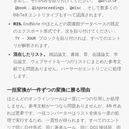
き出し、その内容を貼り付けてください。
,
@article
,
,
、そして数多くの
@book
@inproceedings
@misc
BibTeX エントリタイプもすべて認識されます。
RIS.
EndNote やほとんどの図書館データベースの既定
のエクスポート形式です。次を貼り付けてください：
ブロックを貼り付ければ、すべてのエント
TY - JOUR
リが解析されます。
混在したリスト。
雑誌論文、書籍、章、会議論文、学
位論文、ウェブサイトを一つのリストにまとめた参考文
献でも問題ありません。パーサーがエントリごとに処理
します。
一括変換が一件ずつの変換に勝る理由
ほとんどのオンラインツールは一度に一つの引用しか処理
しません。参考文献が一つなら問題ありませんが、80 件あ
れば悪夢です。一括コンバーターはリスト全体を一度の処
理で実行するため、一貫性が得られます。すべてのエント
リで同じ日付形式、同じ著者ルール、同じ DOI 接頭辞、同